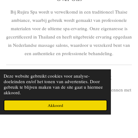
Bij Rujira Spa wordt u verwelkomd in een traditioneel Thaise
ambiance, waarbij gebruik wordt gemaakt van professionele
materialen voor de ultieme spa-ervaring. Onze eigenaresse is
gecertificeerd in Thailand en heeft uitgebreide ervaring opgedaan
in Nederlandse massage salons, waardoor u verzekerd bent van
een authentieke en professionele behandeling.
Ervaar de Ultieme Ontspanning
Deze website gebruikt cookies voor analyse-
doeleinden en/of het tonen van advertenties. Door
gebruik te blijven maken van de site gaat u hiermee
Boek vandaag nog uw behandeling en laat ons u verwennen met
akkoord.
een unieke Thaise massage-ervaring.
Akkoord
Maak hier uw afspraak